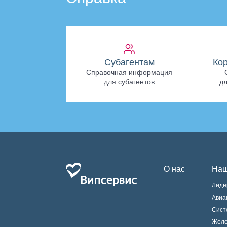
Субагентам
Ко
Справочная информация
для субагентов
дл
О нас
Наш
Лиде
Авиа
Сист
Желе