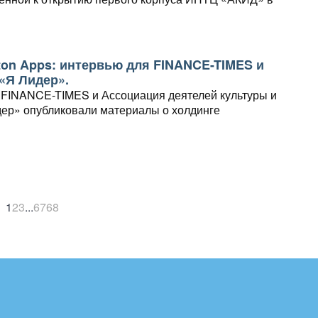
ton Apps: интервью для FINANCE-TIMES и
«Я Лидер».
 FINANCE-TIMES и Ассоциация деятелей культуры и
дер» опубликовали материалы о холдинге
Hamilton Apps...
1
2
3
...
67
68