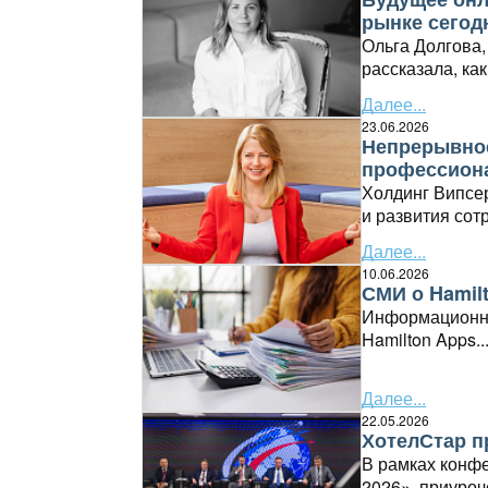
рынке сегод
Ольга Долгова
рассказала, ка
рынок онлайн-б
Далее...
23.06.2026
Непрерывное
профессион
Холдинг Випсе
и развития сотр
Далее...
10.06.2026
СМИ о Hamilt
Информационно
Hamilton Apps..
Далее...
22.05.2026
ХотелСтар п
В рамках конф
2026», приуро