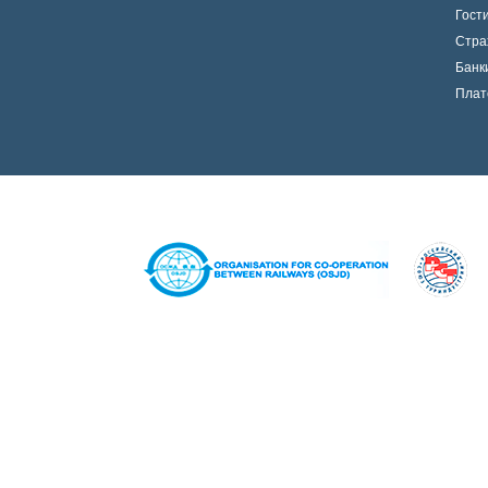
Гост
Стра
Банк
Плат