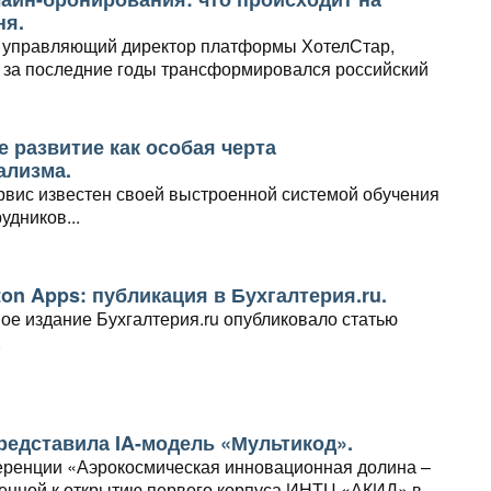
ня.
, управляющий директор платформы ХотелСтар,
к за последние годы трансформировался российский
ронирования...
 развитие как особая черта
ализма.
рвис известен своей выстроенной системой обучения
удников...
on Apps: публикация в Бухгалтерия.ru.
е издание Бухгалтерия.ru опубликовало статью
.
редставила IA-модель «Мультикод».
еренции «Аэрокосмическая инновационная долина –
ченной к открытию первого корпуса ИНТЦ «АКИД» в